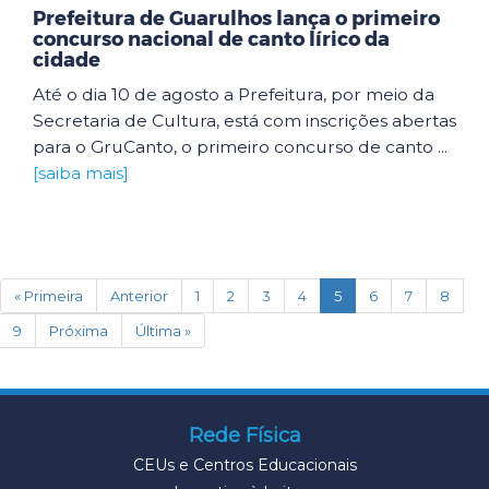
Prefeitura de Guarulhos lança o primeiro
concurso nacional de canto lírico da
cidade
Até o dia 10 de agosto a Prefeitura, por meio da
Secretaria de Cultura, está com inscrições abertas
para o GruCanto, o primeiro concurso de canto ...
[saiba mais]
(current)
« Primeira
Anterior
1
2
3
4
5
6
7
8
9
Próxima
Última »
Rede Física
CEUs e Centros Educacionais