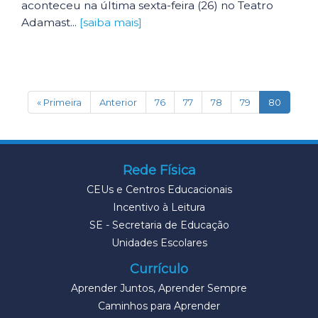
aconteceu na última sexta-feira (26) no Teatro
Adamast...
[saiba mais]
(current
« Primeira
Anterior
76
77
78
79
80
Rede Física
CEUs e Centros Educacionais
Incentivo à Leitura
SE - Secretaria de Educação
Unidades Escolares
Currículo
Aprender Juntos, Aprender Sempre
Caminhos para Aprender