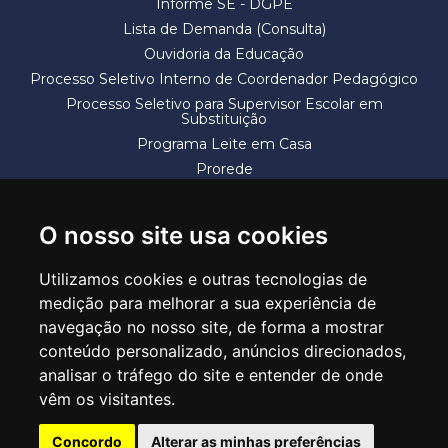
Informe SE - DGPE
Lista de Demanda (Consulta)
Ouvidoria da Educação
Processo Seletivo Interno de Coordenador Pedagógico
Processo Seletivo para Supervisor Escolar em
Substituição
Programa Leite em Casa
Prorede
Solicitação de Vaga
Termos e Condições
O nosso site usa cookies
Utilizamos cookies e outras tecnologias de
medição para melhorar a sua experiência de
navegação no nosso site, de forma a mostrar
conteúdo personalizado, anúncios direcionados,
SECRETARIA DE EDUCAÇÃO
analisar o tráfego do site e entender de onde
Rua Claudino Barbosa, 313 - Macedo - Guarulhos/SP CEP 07113-040
vêm os visitantes.
Central de Atendimento: *55 11 2475-7300
Concordo
Alterar as minhas preferências