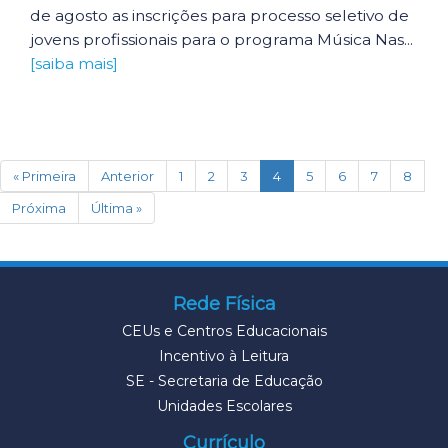
de agosto as inscrições para processo seletivo de
jovens profissionais para o programa Música Nas...
[saiba mais]
(current)
« Primeira
Anterior
1
2
3
4
5
6
7
8
Próxima
Última »
Rede Física
CEUs e Centros Educacionais
Incentivo à Leitura
SE - Secretaria de Educação
Unidades Escolares
Currículo