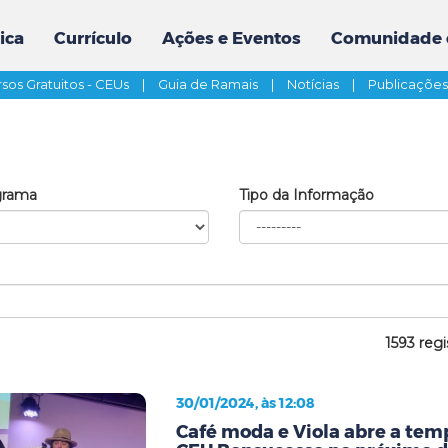
ica
Currículo
Ações e Eventos
Comunidade 
sos Gratuitos - CEUs
|
Guia de Ramais
|
Notícias
|
Publicaçõe
grama
Tipo da Informação
1593 regi
30/01/2024, às 12:08
Café moda e Viola abre a te