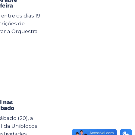
feira
 entre os dias 19
scrições de
ar a Orquestra
l nas
ábado
ábado (20), a
al da Uniblocos,
estividades