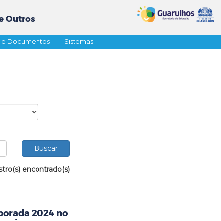
e Outros
s e Documentos
|
Sistemas
stro(s) encontrado(s)
mporada 2024 no