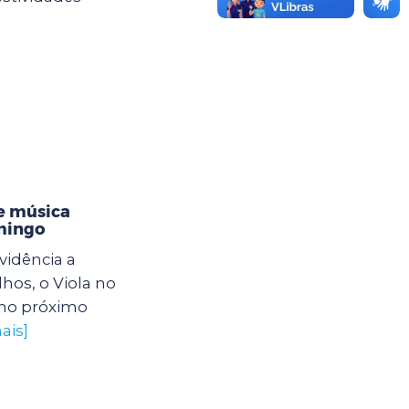
e música
omingo
vidência a
hos, o Viola no
no próximo
ais]