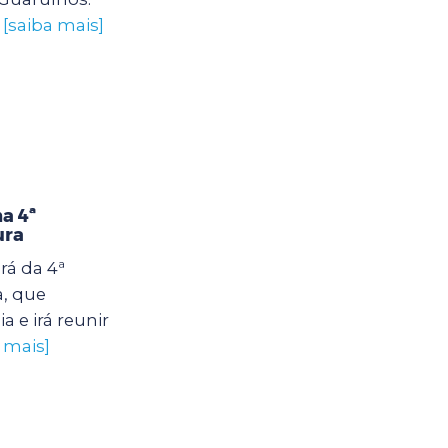
.
[saiba mais]
a 4ª
ura
rá da 4ª
a, que
 e irá reunir
 mais]