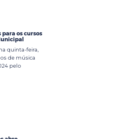
 para os cursos
unicipal
a quinta-feira,
rsos de música
024 pelo
s abre