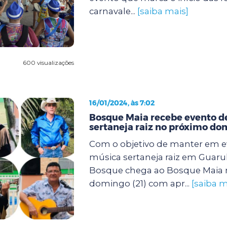
carnavale...
[saiba mais]
600 visualizações
16/01/2024, às 7:02
Bosque Maia recebe evento d
sertaneja raiz no próximo d
Com o objetivo de manter em e
música sertaneja raiz em Guarul
Bosque chega ao Bosque Maia 
domingo (21) com apr...
[saiba m