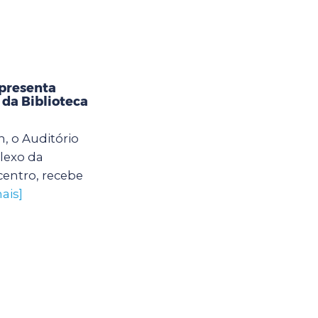
apresenta
 da Biblioteca
, o Auditório
lexo da
centro, recebe
ais]