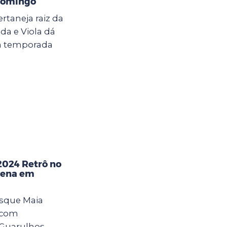
domingo
rtaneja raiz da
da e Viola dá
 à temporada
2024 Retrô no
Mena em
Bosque Maia
 com
Guarulhos.