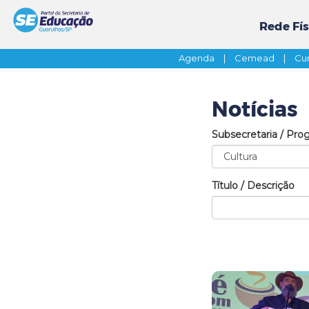
Rede Fís
Agenda
|
Cemead
|
Cur
Notícias
Subsecretaria / Pro
Título / Descrição