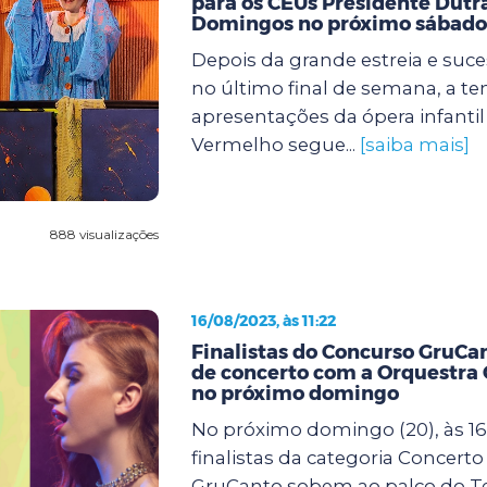
para os CEUs Presidente Dutr
Domingos no próximo sábado
Depois da grande estreia e suce
no último final de semana, a t
apresentações da ópera infanti
Vermelho segue...
[saiba mais]
888 visualizações
16/08/2023, às 11:22
Finalistas do Concurso GruCa
de concerto com a Orquestra 
no próximo domingo
No próximo domingo (20), às 16
finalistas da categoria Concert
GruCanto sobem ao palco do T