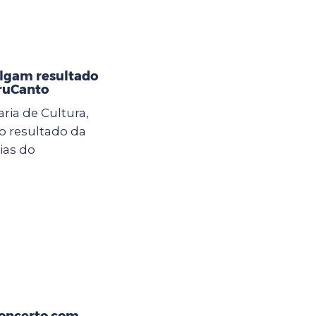
ulgam resultado
GruCanto
aria de Cultura,
o resultado da
ias do
concerto com