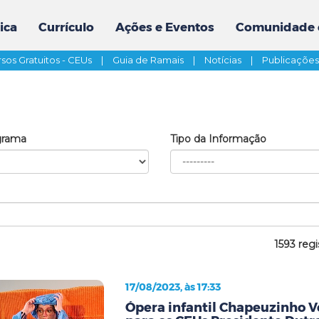
ica
Currículo
Ações e Eventos
Comunidade 
sos Gratuitos - CEUs
|
Guia de Ramais
|
Notícias
|
Publicaçõe
grama
Tipo da Informação
1593 regi
17/08/2023, às 17:33
Ópera infantil Chapeuzinho 