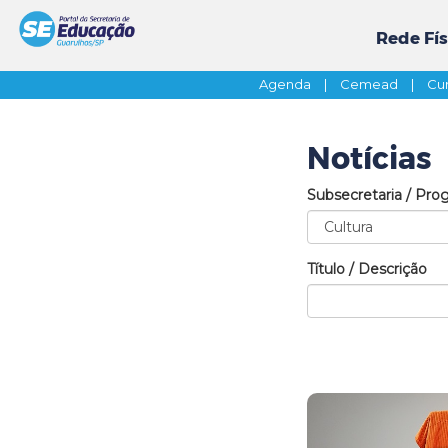
Rede Fís
Agenda
|
Cemead
|
Cur
Notícias
Subsecretaria / Pro
Título / Descrição