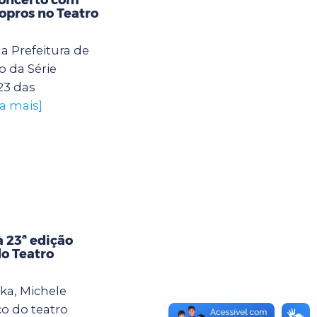
opros no Teatro
a Prefeitura de
 da Série
23 das
ba mais]
 23ª edição
do Teatro
ika, Michele
o do teatro