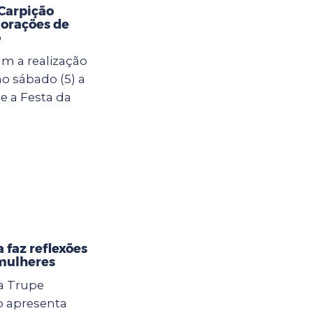
 Carpição
orações de
o
m a realização
o sábado (5) a
e a Festa da
 faz reflexões
 mulheres
 a Trupe
o apresenta