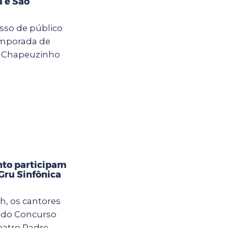
a e São
sso de público
emporada de
l Chapeuzinho
nto participam
Gru Sinfônica
h, os cantores
o do Concurso
eatro Padre