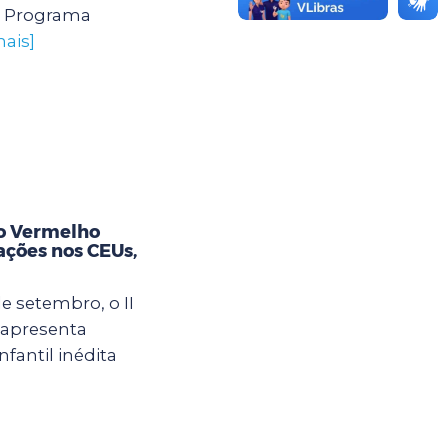
o Programa
mais]
o Vermelho
ações nos CEUs,
de setembro, o II
 apresenta
fantil inédita