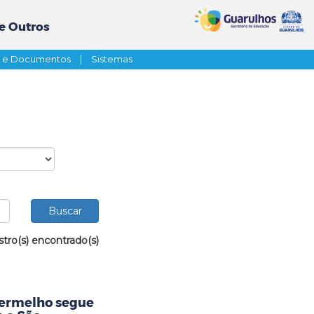
e Outros
s e Documentos
|
Sistemas
stro(s) encontrado(s)
Vermelho segue