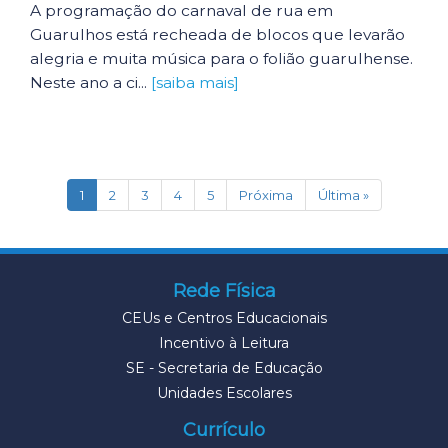
A programação do carnaval de rua em
Guarulhos está recheada de blocos que levarão
alegria e muita música para o folião guarulhense.
Neste ano a ci...
[saiba mais]
(current)
1
2
3
4
5
Próxima
Última »
Rede Física
CEUs e Centros Educacionais
Incentivo à Leitura
SE - Secretaria de Educação
Unidades Escolares
Currículo