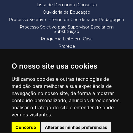
Lista de Demanda (Consulta)
Ouvidoria da Educação
Processo Seletivo Interno de Coordenador Pedagógico
Processo Seletivo para Supervisor Escolar em
Substituição
Programa Leite em Casa
Prorede
Solicitação de Vaga
Termos e Condições
O nosso site usa cookies
Utilizamos cookies e outras tecnologias de
medição para melhorar a sua experiência de
navegação no nosso site, de forma a mostrar
conteúdo personalizado, anúncios direcionados,
SECRETARIA DE EDUCAÇÃO
analisar o tráfego do site e entender de onde
Rua Claudino Barbosa, 313 - Macedo - Guarulhos/SP CEP 07113-040
vêm os visitantes.
Central de Atendimento: *55 11 2475-7300
Concordo
Alterar as minhas preferências