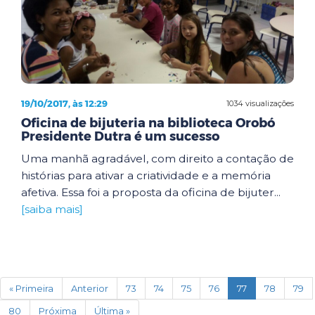
19/10/2017, às 12:29
1034 visualizações
Oficina de bijuteria na biblioteca Orobó
Presidente Dutra é um sucesso
Uma manhã agradável, com direito a contação de
histórias para ativar a criatividade e a memória
afetiva. Essa foi a proposta da oficina de bijuter...
[saiba mais]
(current)
« Primeira
Anterior
73
74
75
76
77
78
79
80
Próxima
Última »