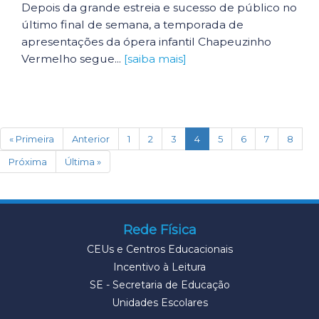
Depois da grande estreia e sucesso de público no
último final de semana, a temporada de
apresentações da ópera infantil Chapeuzinho
Vermelho segue...
[saiba mais]
(current)
« Primeira
Anterior
1
2
3
4
5
6
7
8
Próxima
Última »
Rede Física
CEUs e Centros Educacionais
Incentivo à Leitura
SE - Secretaria de Educação
Unidades Escolares