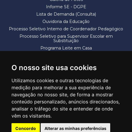
Informe SE - DGPE
Lista de Demanda (Consulta)
Ouvidoria da Educação
Processo Seletivo Interno de Coordenador Pedagógico
Processo Seletivo para Supervisor Escolar em
Substituição
Programa Leite em Casa
Solicitação de Vaga
Termos e Condições
O nosso site usa cookies
Utilizamos cookies e outras tecnologias de
medição para melhorar a sua experiência de
navegação no nosso site, de forma a mostrar
conteúdo personalizado, anúncios direcionados,
SECRETARIA DE EDUCAÇÃO
analisar o tráfego do site e entender de onde
Rua Claudino Barbosa, 313 - Macedo - Guarulhos/SP CEP 07113-040
vêm os visitantes.
Central de Atendimento: *55 11 2475-7300
Concordo
Alterar as minhas preferências