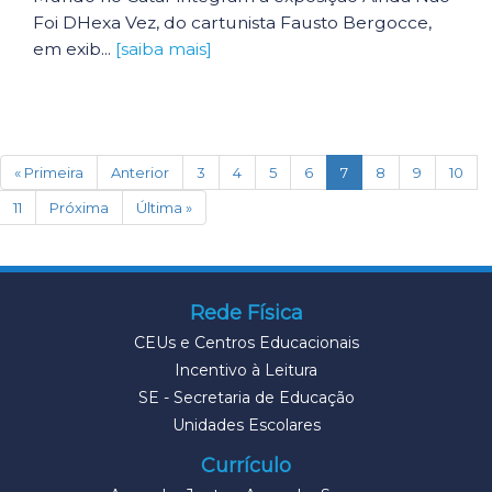
Foi DHexa Vez, do cartunista Fausto Bergocce,
em exib...
[saiba mais]
(current)
« Primeira
Anterior
3
4
5
6
7
8
9
10
11
Próxima
Última »
Rede Física
CEUs e Centros Educacionais
Incentivo à Leitura
SE - Secretaria de Educação
Unidades Escolares
Currículo