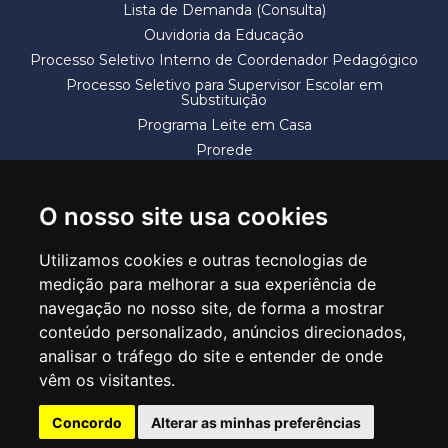
Lista de Demanda (Consulta)
Ouvidoria da Educação
Processo Seletivo Interno de Coordenador Pedagógico
Processo Seletivo para Supervisor Escolar em
Substituição
Programa Leite em Casa
Prorede
Solicitação de Vaga
Termos e Condições
O nosso site usa cookies
Utilizamos cookies e outras tecnologias de
medição para melhorar a sua experiência de
navegação no nosso site, de forma a mostrar
conteúdo personalizado, anúncios direcionados,
SECRETARIA DE EDUCAÇÃO
analisar o tráfego do site e entender de onde
Rua Claudino Barbosa, 313 - Macedo - Guarulhos/SP CEP 07113-040
vêm os visitantes.
Central de Atendimento: *55 11 2475-7300
Concordo
Alterar as minhas preferências