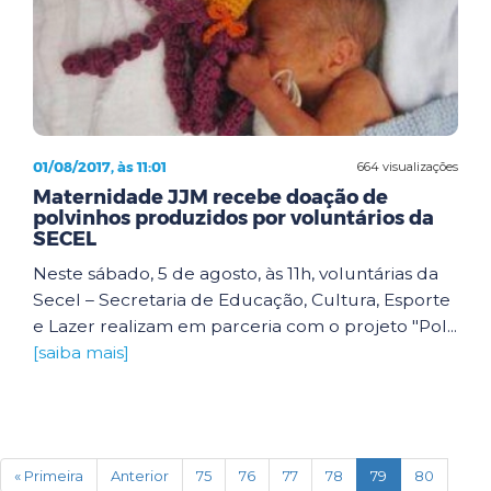
01/08/2017, às 11:01
664 visualizações
Maternidade JJM recebe doação de
polvinhos produzidos por voluntários da
SECEL
Neste sábado, 5 de agosto, às 11h, voluntárias da
Secel – Secretaria de Educação, Cultura, Esporte
e Lazer realizam em parceria com o projeto "Pol...
[saiba mais]
(current)
« Primeira
Anterior
75
76
77
78
79
80