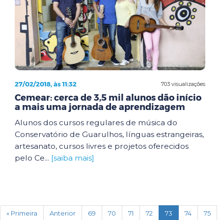
27/02/2018, às 11:32
703 visualizações
Cemear: cerca de 3,5 mil alunos dão início
a mais uma jornada de aprendizagem
Alunos dos cursos regulares de música do
Conservatório de Guarulhos, línguas estrangeiras,
artesanato, cursos livres e projetos oferecidos
pelo Ce...
[saiba mais]
(current)
« Primeira
Anterior
69
70
71
72
73
74
75