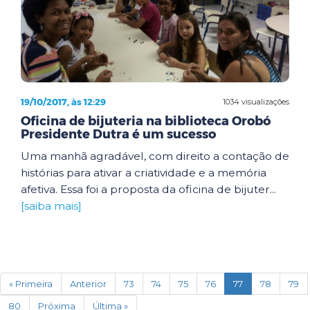
19/10/2017, às 12:29
1034 visualizações
Oficina de bijuteria na biblioteca Orobó
Presidente Dutra é um sucesso
Uma manhã agradável, com direito a contação de
histórias para ativar a criatividade e a memória
afetiva. Essa foi a proposta da oficina de bijuter...
[saiba mais]
(current)
« Primeira
Anterior
73
74
75
76
77
78
79
80
Próxima
Última »