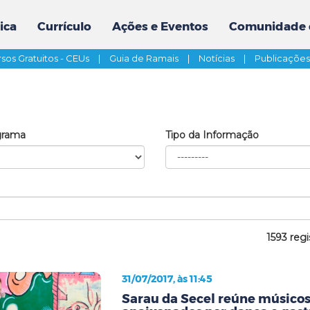
ica
Currículo
Ações e Eventos
Comunidade 
sos Gratuitos - CEUs
|
Guia de Ramais
|
Notícias
|
Publicaçõe
grama
Tipo da Informação
1593 regi
31/07/2017, às 11:45
Sarau da Secel reúne músicos,