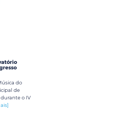
]
vatório
gresso
Música do
icipal de
 durante o IV
ais]