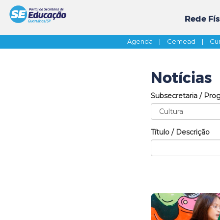
Rede Fís
Agenda
|
Cemead
|
Cur
Notícias
Subsecretaria / Pro
Título / Descrição