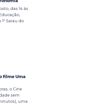
tronomia
sto, das 14 às
e Educação,
o 1º Sarau do
 o filme Uma
oras, o Cine
cidade sem
minutos), uma