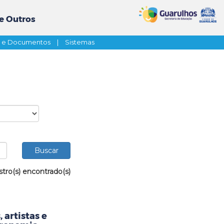
e Outros
s e Documentos
|
Sistemas
stro(s) encontrado(s)
 artistas e