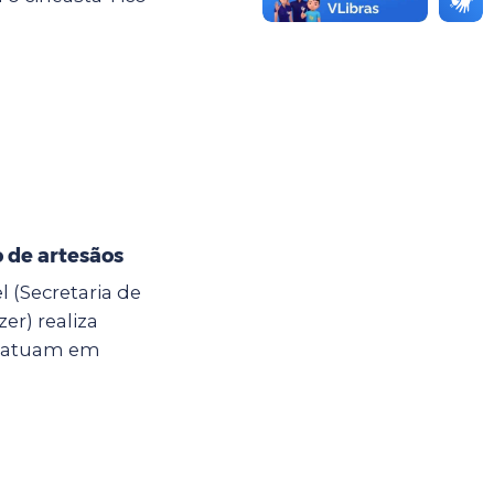
 de artesãos
l (Secretaria de
er) realiza
e atuam em