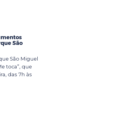
rumentos
rque São
rque São Miguel
Me toca”, que
ra, das 7h às