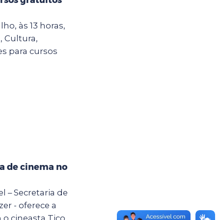
ho, às 13 horas,
, Cultura,
es para cursos
na de cinema no
el – Secretaria de
er - oferece a
 o cineasta Tico