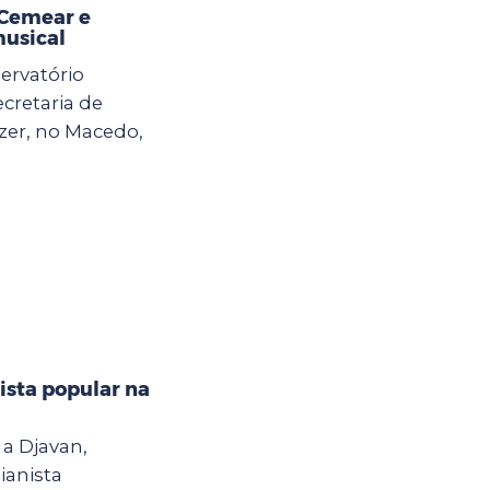
 Cemear e
musical
ervatório
ecretaria de
zer, no Macedo,
ista popular na
a Djavan,
ianista