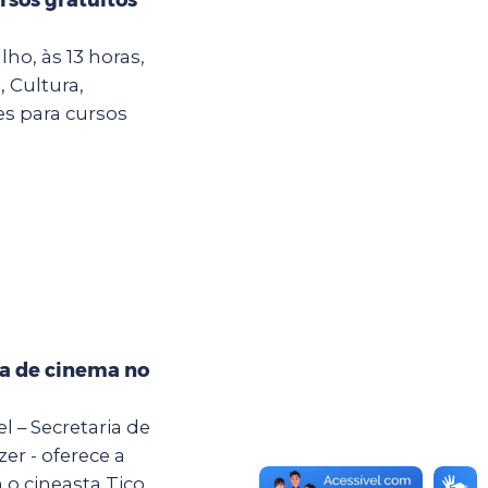
ho, às 13 horas,
, Cultura,
es para cursos
na de cinema no
el – Secretaria de
er - oferece a
 o cineasta Tico