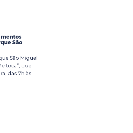
rumentos
rque São
rque São Miguel
Me toca”, que
ra, das 7h às