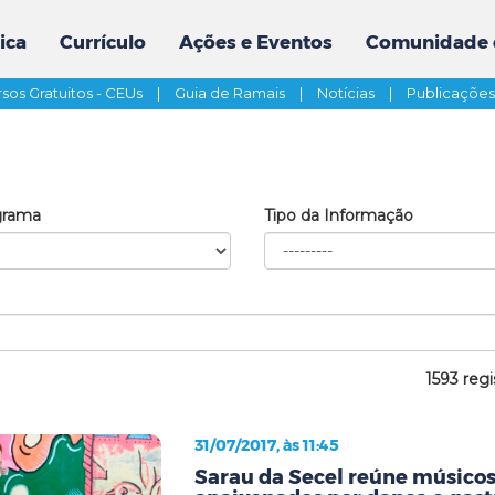
ica
Currículo
Ações e Eventos
Comunidade 
sos Gratuitos - CEUs
|
Guia de Ramais
|
Notícias
|
Publicaçõe
grama
Tipo da Informação
1593 regi
31/07/2017, às 11:45
Sarau da Secel reúne músicos,