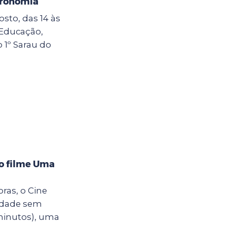
tronomia
sto, das 14 às
e Educação,
o 1º Sarau do
 o filme Uma
oras, o Cine
cidade sem
minutos), uma