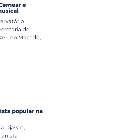
 Cemear e
musical
ervatório
ecretaria de
zer, no Macedo,
ista popular na
a Djavan,
ianista