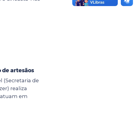
 de artesãos
l (Secretaria de
er) realiza
e atuam em