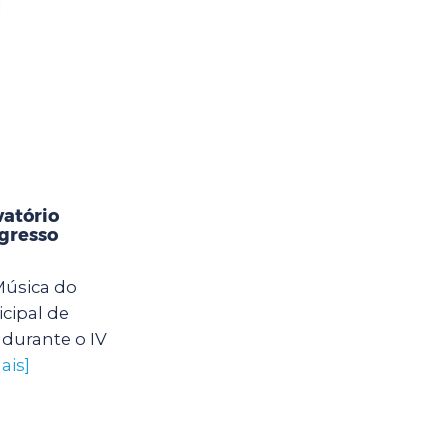
]
vatório
gresso
Música do
icipal de
 durante o IV
ais]