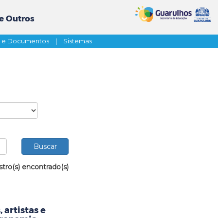
e Outros
s e Documentos
|
Sistemas
stro(s) encontrado(s)
 artistas e