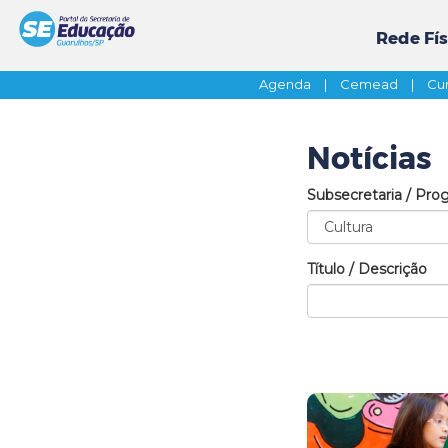
Rede Fís
Agenda
|
Cemead
|
Cur
Notícias
Subsecretaria / Pro
Título / Descrição