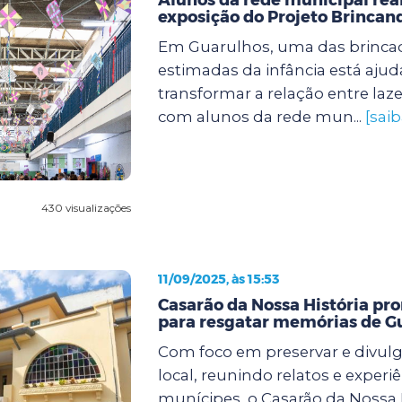
exposição do Projeto Brincan
Em Guarulhos, uma das brincad
estimadas da infância está aju
transformar a relação entre laz
com alunos da rede mun...
[sai
430 visualizações
11/09/2025, às 15:53
Casarão da Nossa História pr
para resgatar memórias de G
Com foco em preservar e divulga
local, reunindo relatos e experi
munícipes, o Casarão da Nossa H