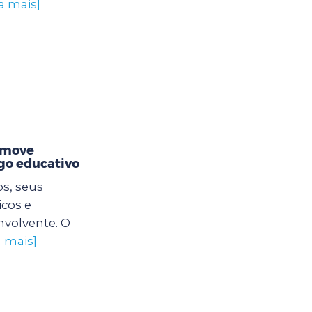
a mais]
romove
ogo educativo
os, seus
icos e
nvolvente. O
a mais]