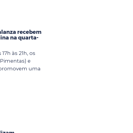
alanza recebem
ina na quarta-
 17h às 21h, os
Pimentas) e
a) promovem uma
alizam