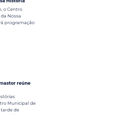
sa História
h, o Centro
 da Nossa
erá programação
mastor reúne
stórias
ro Municipal de
tarde de