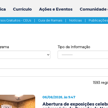
ica
Currículo
Ações e Eventos
Comunidade 
sos Gratuitos - CEUs
|
Guia de Ramais
|
Notícias
|
Publicaçõe
grama
Tipo da Informação
1593 regi
06/08/2026, às 9:47
Abertura de exposições celeb