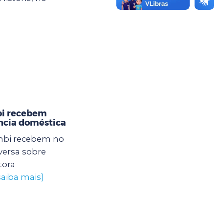
bi recebem
ência doméstica
mbi recebem no
ersa sobre
tora
saiba mais]