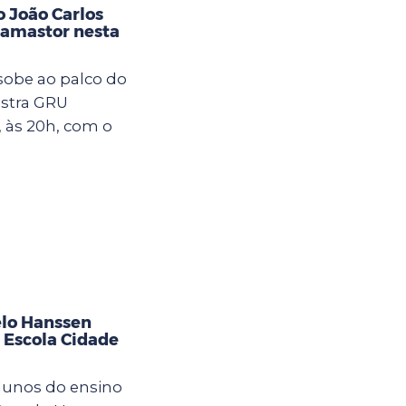
 João Carlos
damastor nesta
sobe ao palco do
stra GRU
, às 20h, com o
elo Hanssen
 Escola Cidade
lunos do ensino