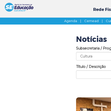
Rede Fís
Agenda
|
Cemead
|
Cur
Notícias
Subsecretaria / Pro
Título / Descrição