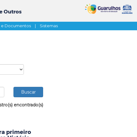
e Outros
s e Documentos
|
Sistemas
stro(s) encontrado(s)
ra primeiro