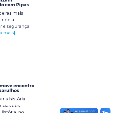
do com Pipas
eiras mais
dando a
er e segurança
ba mais]
omove encontro
uarulhos
r a história
ências dos
istória, no