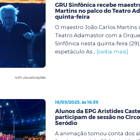
GRU Sinfônica recebe maestro
Martins no palco do Teatro A
quinta-feira
O maestro João Carlos Martins 
Teatro Adamastor com a Orque
Sinfônica nesta quinta-feira (29)
espetáculo As...
[saiba mais]
449 visualizações
16/05/2025, às 16:59
Alunos da EPG Aristides Cast
participam de sessão no Circo
Seródio
A animação tomou conta dos a