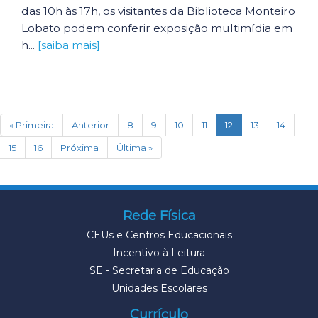
das 10h às 17h, os visitantes da Biblioteca Monteiro
Lobato podem conferir exposição multimídia em
h...
[saiba mais]
(current)
« Primeira
Anterior
8
9
10
11
12
13
14
15
16
Próxima
Última »
Rede Física
CEUs e Centros Educacionais
Incentivo à Leitura
SE - Secretaria de Educação
Unidades Escolares
Currículo