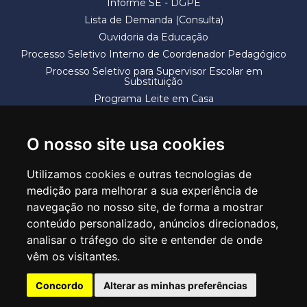
Informe SE - DGPE
Lista de Demanda (Consulta)
Ouvidoria da Educação
Processo Seletivo Interno de Coordenador Pedagógico
Processo Seletivo para Supervisor Escolar em
Substituição
Programa Leite em Casa
Solicitação de Vaga
Termos e Condições
O nosso site usa cookies
Utilizamos cookies e outras tecnologias de
medição para melhorar a sua experiência de
navegação no nosso site, de forma a mostrar
conteúdo personalizado, anúncios direcionados,
SECRETARIA DE EDUCAÇÃO
analisar o tráfego do site e entender de onde
Rua Claudino Barbosa, 313 - Macedo - Guarulhos/SP CEP 07113-040
vêm os visitantes.
Central de Atendimento: *55 11 2475-7300
Concordo
Alterar as minhas preferências
PT