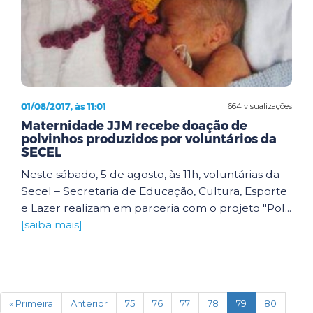
01/08/2017, às 11:01
664 visualizações
Maternidade JJM recebe doação de
polvinhos produzidos por voluntários da
SECEL
Neste sábado, 5 de agosto, às 11h, voluntárias da
Secel – Secretaria de Educação, Cultura, Esporte
e Lazer realizam em parceria com o projeto "Pol...
[saiba mais]
(current)
« Primeira
Anterior
75
76
77
78
79
80