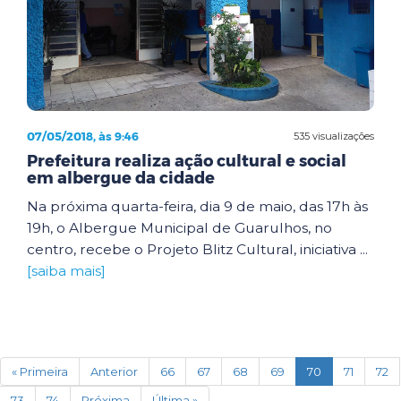
07/05/2018, às 9:46
535 visualizações
Prefeitura realiza ação cultural e social
em albergue da cidade
Na próxima quarta-feira, dia 9 de maio, das 17h às
19h, o Albergue Municipal de Guarulhos, no
centro, recebe o Projeto Blitz Cultural, iniciativa ...
[saiba mais]
(current)
« Primeira
Anterior
66
67
68
69
70
71
72
73
74
Próxima
Última »