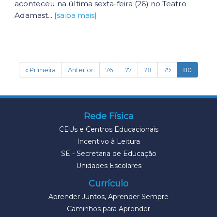
aconteceu na última sexta-feira (26) no Teatro
Adamast...
[saiba mais]
(current
« Primeira
Anterior
76
77
78
79
80
Rede Física
CEUs e Centros Educacionais
Incentivo à Leitura
SE - Secretaria de Educação
Unidades Escolares
Currículo
Aprender Juntos, Aprender Sempre
Caminhos para Aprender