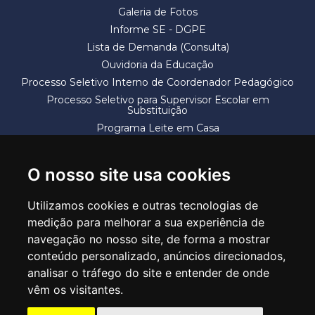
Galeria de Fotos
Informe SE - DGPE
Lista de Demanda (Consulta)
Ouvidoria da Educação
Processo Seletivo Interno de Coordenador Pedagógico
Processo Seletivo para Supervisor Escolar em
Substituição
Programa Leite em Casa
Solicitação de Vaga
Termos e Condições
O nosso site usa cookies
Utilizamos cookies e outras tecnologias de
medição para melhorar a sua experiência de
navegação no nosso site, de forma a mostrar
conteúdo personalizado, anúncios direcionados,
SECRETARIA DE EDUCAÇÃO
analisar o tráfego do site e entender de onde
Rua Claudino Barbosa, 313 - Macedo - Guarulhos/SP CEP 07113-040
vêm os visitantes.
Central de Atendimento: *55 11 2475-7300