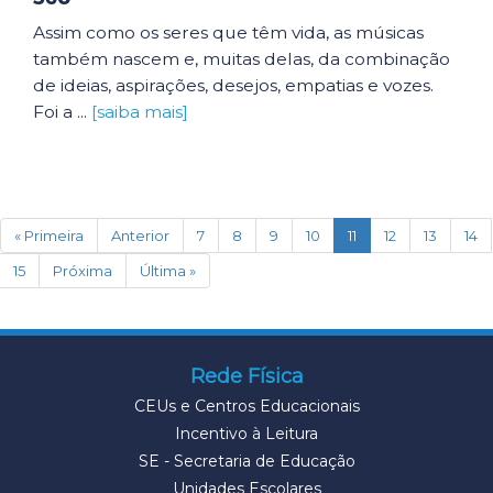
Assim como os seres que têm vida, as músicas
também nascem e, muitas delas, da combinação
de ideias, aspirações, desejos, empatias e vozes.
Foi a ...
[saiba mais]
(current)
« Primeira
Anterior
7
8
9
10
11
12
13
14
15
Próxima
Última »
Rede Física
CEUs e Centros Educacionais
Incentivo à Leitura
SE - Secretaria de Educação
Unidades Escolares