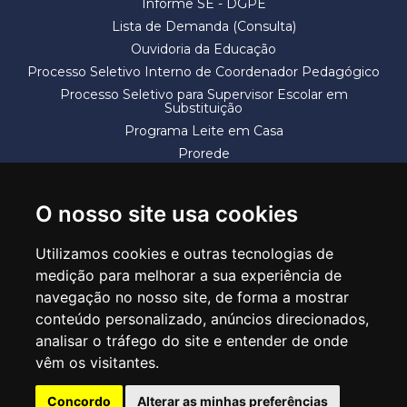
Informe SE - DGPE
Lista de Demanda (Consulta)
Ouvidoria da Educação
Processo Seletivo Interno de Coordenador Pedagógico
Processo Seletivo para Supervisor Escolar em
Substituição
Programa Leite em Casa
Prorede
Solicitação de Vaga
Termos e Condições
O nosso site usa cookies
Utilizamos cookies e outras tecnologias de
medição para melhorar a sua experiência de
navegação no nosso site, de forma a mostrar
conteúdo personalizado, anúncios direcionados,
SECRETARIA DE EDUCAÇÃO
analisar o tráfego do site e entender de onde
Rua Claudino Barbosa, 313 - Macedo - Guarulhos/SP CEP 07113-040
vêm os visitantes.
Central de Atendimento: *55 11 2475-7300
Concordo
Alterar as minhas preferências