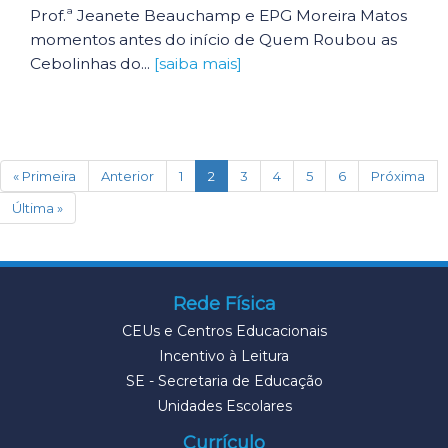
Prof.ª Jeanete Beauchamp e EPG Moreira Matos
momentos antes do início de Quem Roubou as
Cebolinhas do...
[saiba mais]
(current)
« Primeira
Anterior
1
2
3
4
5
6
Próxima
Última »
Rede Física
CEUs e Centros Educacionais
Incentivo à Leitura
SE - Secretaria de Educação
Unidades Escolares
Currículo