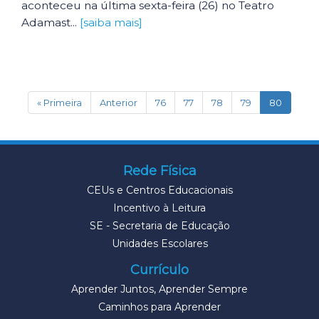
aconteceu na última sexta-feira (26) no Teatro
Adamast...
[saiba mais]
(current
« Primeira
Anterior
76
77
78
79
80
Rede Física
CEUs e Centros Educacionais
Incentivo à Leitura
SE - Secretaria de Educação
Unidades Escolares
Currículo
Aprender Juntos, Aprender Sempre
Caminhos para Aprender