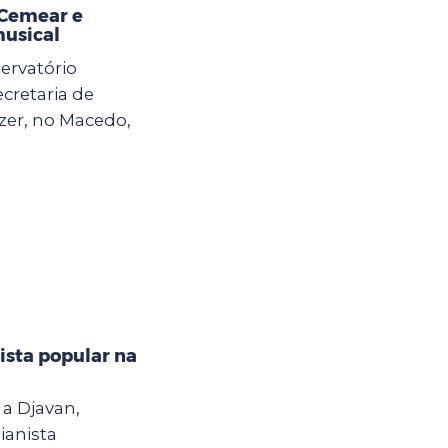
 Cemear e
musical
ervatório
ecretaria de
zer, no Macedo,
ista popular na
a Djavan,
ianista