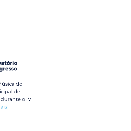
]
vatório
gresso
Música do
icipal de
 durante o IV
ais]