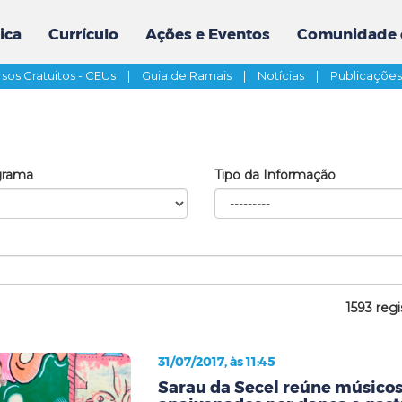
ica
Currículo
Ações e Eventos
Comunidade 
sos Gratuitos - CEUs
|
Guia de Ramais
|
Notícias
|
Publicaçõe
grama
Tipo da Informação
1593 regi
31/07/2017, às 11:45
Sarau da Secel reúne músicos,