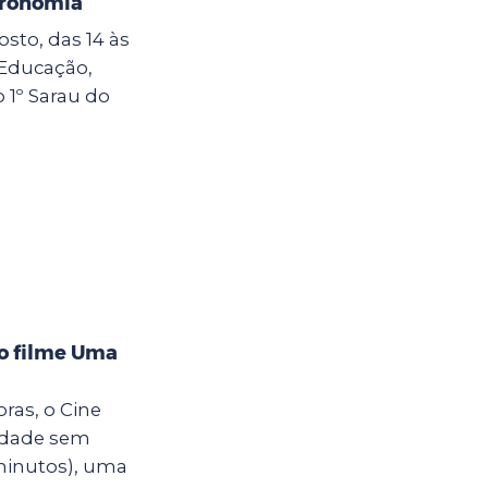
tronomia
sto, das 14 às
e Educação,
o 1º Sarau do
 o filme Uma
oras, o Cine
cidade sem
minutos), uma