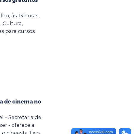
ho, às 13 horas,
, Cultura,
es para cursos
na de cinema no
el – Secretaria de
er - oferece a
 o cineasta Tico