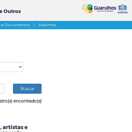
e Outros
s e Documentos
|
Sistemas
stro(s) encontrado(s)
 artistas e