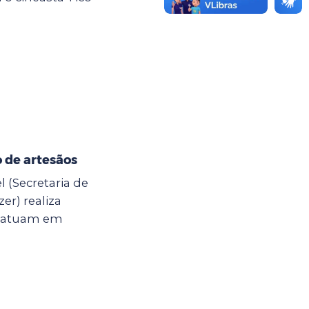
 de artesãos
l (Secretaria de
er) realiza
e atuam em