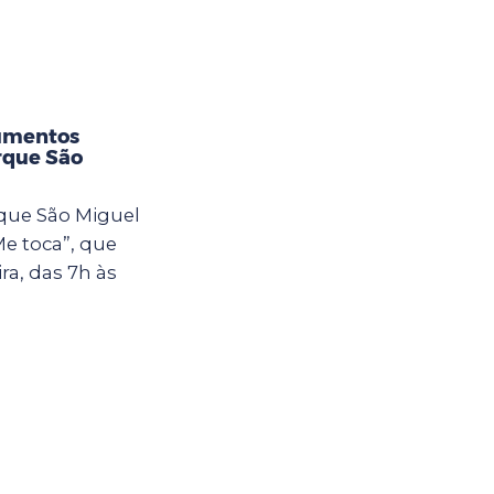
rumentos
rque São
rque São Miguel
Me toca”, que
ra, das 7h às