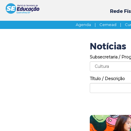
Rede Fís
Agenda
|
Cemead
|
Cur
Notícias
Subsecretaria / Pro
Título / Descrição