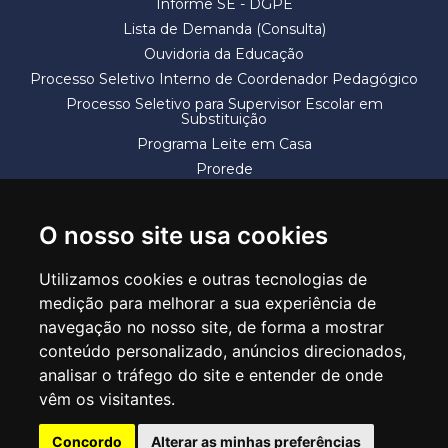
Informe SE - DGPE
Lista de Demanda (Consulta)
Ouvidoria da Educação
Processo Seletivo Interno de Coordenador Pedagógico
Processo Seletivo para Supervisor Escolar em
Substituição
Programa Leite em Casa
Prorede
Solicitação de Vaga
Termos e Condições
O nosso site usa cookies
Utilizamos cookies e outras tecnologias de
medição para melhorar a sua experiência de
navegação no nosso site, de forma a mostrar
conteúdo personalizado, anúncios direcionados,
SECRETARIA DE EDUCAÇÃO
analisar o tráfego do site e entender de onde
Rua Claudino Barbosa, 313 - Macedo - Guarulhos/SP CEP 07113-040
vêm os visitantes.
Central de Atendimento: *55 11 2475-7300
Concordo
Alterar as minhas preferências