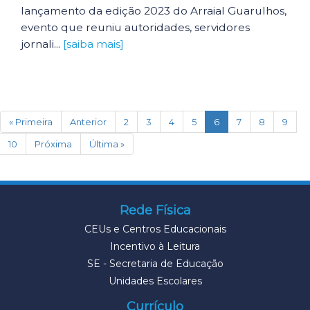
lançamento da edição 2023 do Arraial Guarulhos,
evento que reuniu autoridades, servidores
jornali...
[saiba mais]
(current)
« Primeira
Anterior
2
3
4
5
6
7
8
9
10
Próxima
Última »
Rede Física
CEUs e Centros Educacionais
Incentivo à Leitura
SE - Secretaria de Educação
Unidades Escolares
Currículo