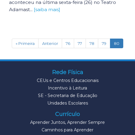
aconteceu na última sexta-feira (26) no Teatro
Adamast...
[saiba mais]
(current
« Primeira
Anterior
76
77
78
79
80
Rede Física
CEUs e Centros Educacionais
Incentivo à Leitura
SE - Secretaria de Educação
Unidades Escolares
Currículo
Aprender Juntos, Aprender Sempre
Caminhos para Aprender