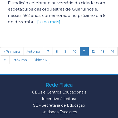
É tradição celebrar o aniversário da cidade com
espetáculos das orquestras de Guarulhos e,
nesses 462 anos, comemorado no próximo dia 8
de dezembr...
[saiba mais]
(current)
« Primeira
Anterior
7
8
9
10
11
12
13
14
15
Próxima
Última »
Rede Física
CEUs e Centros Educacionais
Incentivo à Leitura
SE - Secretaria de Educação
Unidades Escolares