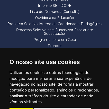
Informe SE - DGPE
Lista de Demanda (Consulta)
Ouvidoria da Educação
Processo Seletivo Interno de Coordenador Pedagógico
Processo Seletivo para Supervisor Escolar em
Substituição
Programa Leite em Casa
Prorede
Solicitação de Vaga
Termos e Condições
O nosso site usa cookies
Utilizamos cookies e outras tecnologias de
medição para melhorar a sua experiência de
navegação no nosso site, de forma a mostrar
conteúdo personalizado, anúncios direcionados,
SECRETARIA DE EDUCAÇÃO
analisar o tráfego do site e entender de onde
Rua Claudino Barbosa, 313 - Macedo - Guarulhos/SP CEP 07113-040
vêm os visitantes.
Central de Atendimento: *55 11 2475-7300