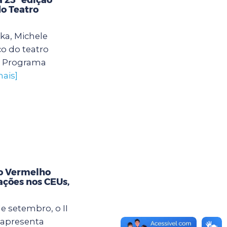
do Teatro
ika, Michele
o do teatro
o Programa
mais]
o Vermelho
ações nos CEUs,
de setembro, o II
 apresenta