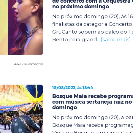
de concerto com a Orquestra 
no próximo domingo
No próximo domingo (20), às 16
finalistas da categoria Concert
GruCanto sobem ao palco do T
Bento para grand...
[saiba mais]
469 visualizações
15/08/2023, às 18:44
Bosque Maia recebe programa
com música sertaneja raiz no
domingo
No próximo domingo (20), a part
Bosque Maia recebe programaçã
Viola no Bosque, uma iniciativa 