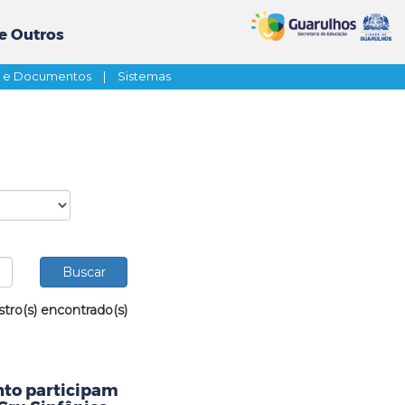
e Outros
s e Documentos
|
Sistemas
stro(s) encontrado(s)
nto participam