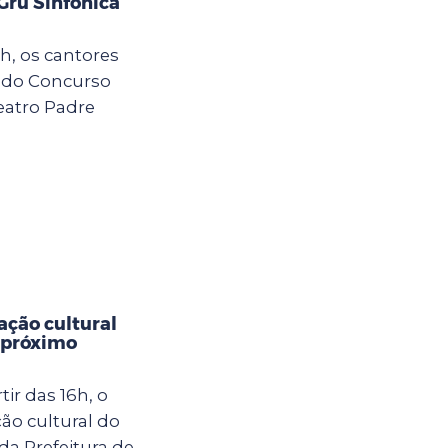
Gru Sinfônica
h, os cantores
o do Concurso
eatro Padre
ção cultural
 próximo
ir das 16h, o
o cultural do
da Prefeitura de