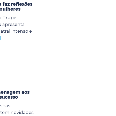
 faz reflexões
 mulheres
 a Trupe
o apresenta
tral intenso e
]
omenagem aos
nsucesso
ssoas
a tem novidades