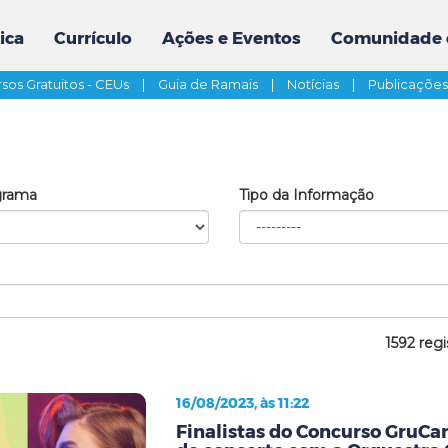
ica
Currículo
Ações e Eventos
Comunidade 
sos Gratuitos - CEUs
|
Guia de Ramais
|
Notícias
|
Publicaçõe
grama
Tipo da Informação
1592 regi
16/08/2023, às 11:22
Finalistas do Concurso GruCa