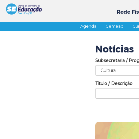
Rede Fís
Agenda
|
Cemead
|
Cur
Notícias
Subsecretaria / Pro
Título / Descrição