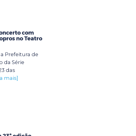
concerto com
opros no Teatro
a Prefeitura de
 da Série
23 das
ba mais]
 23ª edição