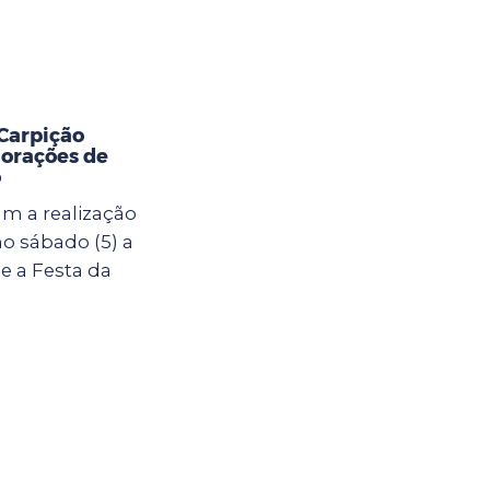
 Carpição
orações de
o
m a realização
o sábado (5) a
e a Festa da