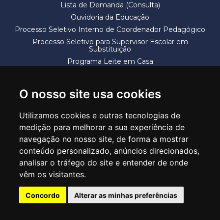
Lista de Demanda (Consulta)
Ouvidoria da Educação
Processo Seletivo Interno de Coordenador Pedagógico
Processo Seletivo para Supervisor Escolar em
Substituição
Programa Leite em Casa
Solicitação de Vaga
Termos e Condições
O nosso site usa cookies
Utilizamos cookies e outras tecnologias de
medição para melhorar a sua experiência de
navegação no nosso site, de forma a mostrar
conteúdo personalizado, anúncios direcionados,
SECRETARIA DE EDUCAÇÃO
analisar o tráfego do site e entender de onde
Rua Claudino Barbosa, 313 - Macedo - Guarulhos/SP CEP 07113-040
vêm os visitantes.
Central de Atendimento: *55 11 2475-7300
Concordo
Alterar as minhas preferências
PT