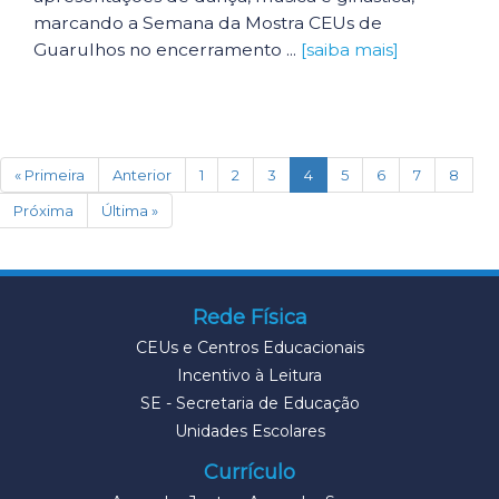
marcando a Semana da Mostra CEUs de
Guarulhos no encerramento ...
[saiba mais]
(current)
« Primeira
Anterior
1
2
3
4
5
6
7
8
Próxima
Última »
Rede Física
CEUs e Centros Educacionais
Incentivo à Leitura
SE - Secretaria de Educação
Unidades Escolares
Currículo