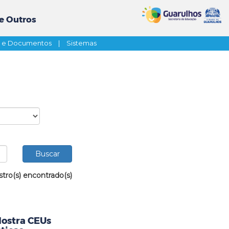
e Outros
s e Documentos
|
Sistemas
stro(s) encontrado(s)
Mostra CEUs