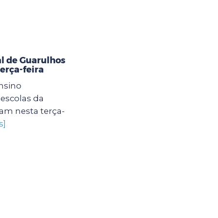
l de Guarulhos
erça-feira
nsino
escolas da
ram nesta terça-
s]