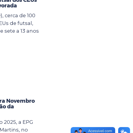
vorada
, cerca de 100
Us de futsal,
 sete a 13 anos
bra Novembro
ão da
o 2025, a EPG
Martins, no