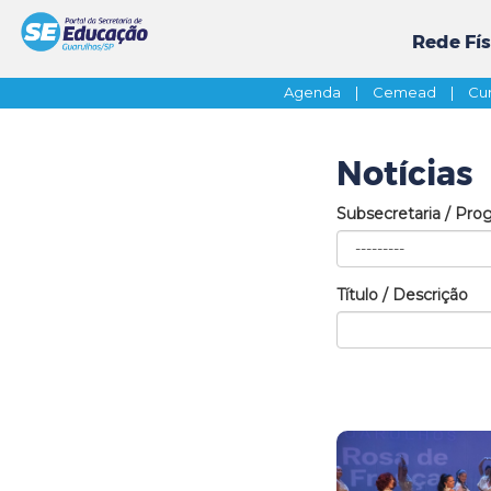
Rede Fís
Agenda
|
Cemead
|
Cur
Notícias
Subsecretaria / Pro
Título / Descrição