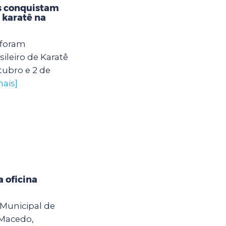
s conquistam
karatê na
 foram
leiro de Karatê
tubro e 2 de
mais]
 oficina
o Municipal de
 Macedo,