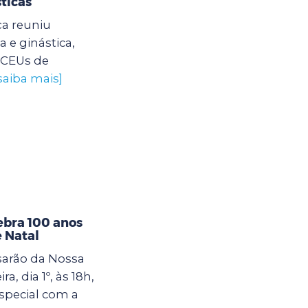
ticas
ça reuniu
 e ginástica,
 CEUs de
saiba mais]
ebra 100 anos
 Natal
sarão da Nossa
a, dia 1º, às 18h,
special com a