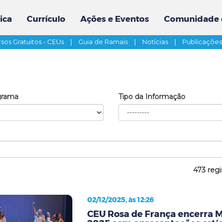
ica
Currículo
Ações e Eventos
Comunidade 
sos Gratuitos - CEUs
|
Guia de Ramais
|
Notícias
|
Publicaçõe
grama
Tipo da Informação
473 regi
02/12/2025, às 12:26
CEU Rosa de França encerra 