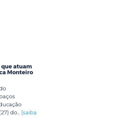
s que atuam
eca Monteiro
 do
spaços
Educação
27) do...
[saiba