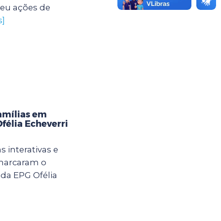
eu ações de
s]
amílias em
Ofélia Echeverri
 interativas e
 marcaram o
da EPG Ofélia