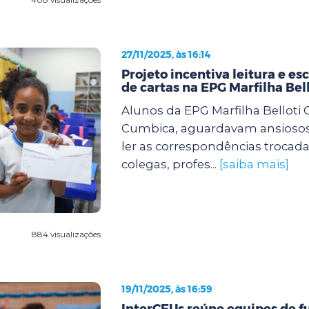
27/11/2025, às 16:14
Projeto incentiva leitura e es
de cartas na EPG Marfilha Bell
Alunos da EPG Marfilha Belloti
Cumbica, aguardavam ansiosos 
ler as correspondências trocada
colegas, profes...
[saiba mais]
884 visualizações
19/11/2025, às 16:59
InterCEUs reúne equipes de f