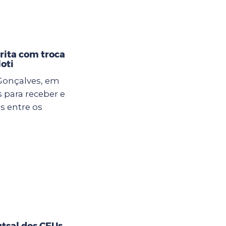
crita com troca
oti
 Gonçalves, em
para receber e
s entre os
utsal dos CEUs