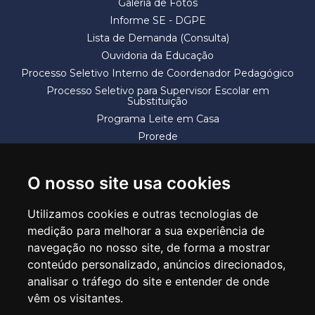
Galeria de Fotos
Informe SE - DGPE
Lista de Demanda (Consulta)
Ouvidoria da Educação
Processo Seletivo Interno de Coordenador Pedagógico
Processo Seletivo para Supervisor Escolar em
Substituição
Programa Leite em Casa
Prorede
Solicitação de Vaga
Termos e Condições
O nosso site usa cookies
Utilizamos cookies e outras tecnologias de
medição para melhorar a sua experiência de
navegação no nosso site, de forma a mostrar
conteúdo personalizado, anúncios direcionados,
SECRETARIA DE EDUCAÇÃO
analisar o tráfego do site e entender de onde
Rua Claudino Barbosa, 313 - Macedo - Guarulhos/SP CEP 07113-040
vêm os visitantes.
Central de Atendimento: *55 11 2475-7300