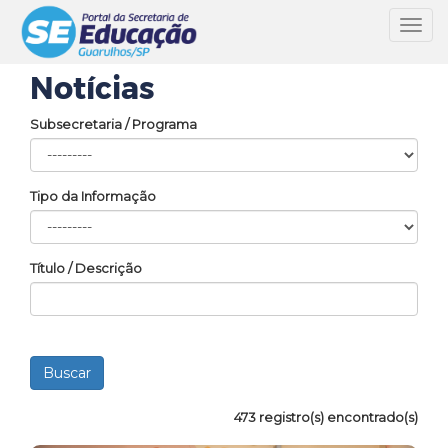
Toggl
navig
Notícias
Subsecretaria / Programa
Tipo da Informação
Título / Descrição
473 registro(s) encontrado(s)