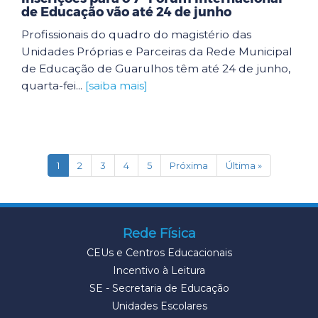
de Educação vão até 24 de junho
Profissionais do quadro do magistério das
Unidades Próprias e Parceiras da Rede Municipal
de Educação de Guarulhos têm até 24 de junho,
quarta-fei...
[saiba mais]
(current)
1
2
3
4
5
Próxima
Última »
Rede Física
CEUs e Centros Educacionais
Incentivo à Leitura
SE - Secretaria de Educação
Unidades Escolares