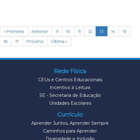
(current)
« Primeira
Anterior
9
10
11
12
13
14
15
16
17
Próxima
Última »
Rede Física
CEUs e Centros Educacionais
Incentivo à Leitura
SE - Secretaria de Educação
Unidades Escolares
Currículo
Aprender Juntos, Aprender Sempre
Caminhos para Aprender
Diversidade e Inclusão