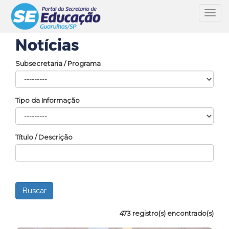
Toggl
navig
Notícias
Subsecretaria / Programa
Tipo da Informação
Título / Descrição
473 registro(s) encontrado(s)