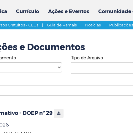
ica
Currículo
Ações e Eventos
Comunidade 
sos Gratuitos - CEUs
|
Guia de Ramais
|
Notícias
|
Publicaçõe
ções e Documentos
tamento
Tipo de Arquivo
mativo - DOEP nº 29
2026