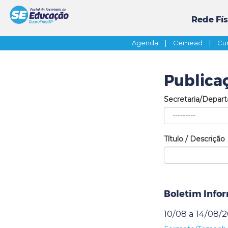
Rede Fís
Agenda
|
Cemead
|
Cur
Publica
Secretaria/Depar
Título / Descrição
Boletim Infor
10/08 a 14/08/