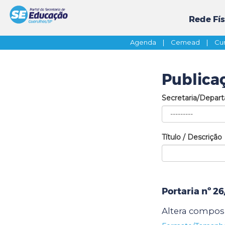
Rede Fís
Agenda
|
Cemead
|
Cur
Publica
Secretaria/Depar
Título / Descrição
Portaria nº 2
Altera compos