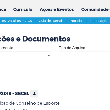
ica
Currículo
Ações e Eventos
Comunidade 
sos Gratuitos - CEUs
|
Guia de Ramais
|
Notícias
|
Publicaçõe
ções e Documentos
tamento
Tipo de Arquivo
6/2018 - SECEL
ição de Conselho de Esporte