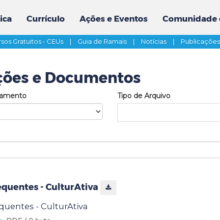
ica
Currículo
Ações e Eventos
Comunidade 
sos Gratuitos - CEUs
|
Guia de Ramais
|
Notícias
|
Publicaçõe
ções e Documentos
tamento
Tipo de Arquivo
equentes - CulturAtiva
uentes - CulturAtiva