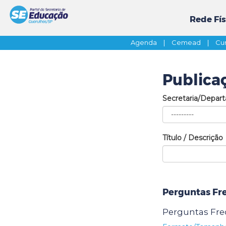
Rede Fís
Agenda
|
Cemead
|
Cur
Publica
Secretaria/Depar
Título / Descrição
Perguntas Fr
Perguntas Freq