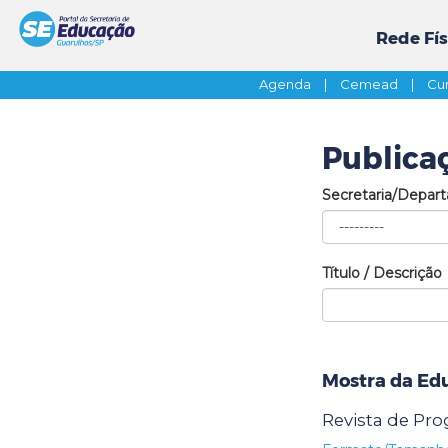
Rede Fís
Agenda
|
Cemead
|
Cur
Publica
Secretaria/Depar
Título / Descrição
Mostra da Ed
Revista de Pr