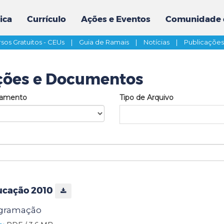
ica
Currículo
Ações e Eventos
Comunidade 
sos Gratuitos - CEUs
|
Guia de Ramais
|
Notícias
|
Publicaçõe
ções e Documentos
tamento
Tipo de Arquivo
ucação 2010
ogramação