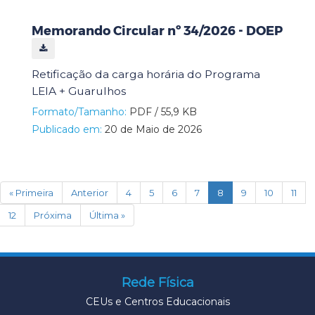
Memorando Circular nº 34/2026 - DOEP
Retificação da carga horária do Programa
LEIA + Guarulhos
Formato/Tamanho:
PDF / 55,9 KB
Publicado em:
20 de Maio de 2026
(current)
« Primeira
Anterior
4
5
6
7
8
9
10
11
12
Próxima
Última »
Rede Física
CEUs e Centros Educacionais