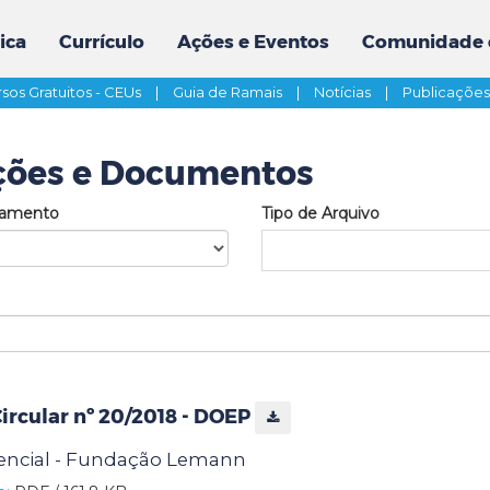
ica
Currículo
Ações e Eventos
Comunidade 
sos Gratuitos - CEUs
|
Guia de Ramais
|
Notícias
|
Publicaçõe
ções e Documentos
tamento
Tipo de Arquivo
rcular nº 20/2018 - DOEP
encial - Fundação Lemann