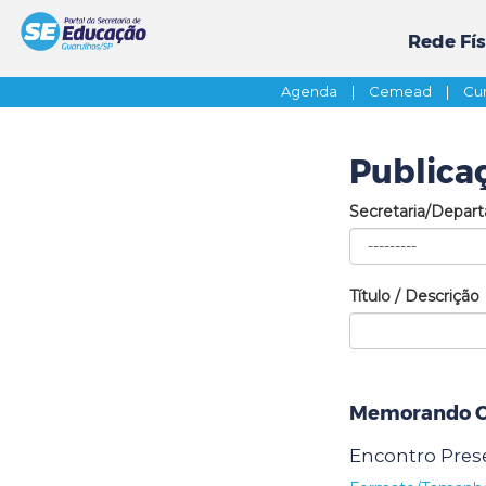
Rede Fís
Agenda
|
Cemead
|
Cur
Publica
Secretaria/Depar
Título / Descrição
Memorando Ci
Encontro Pres