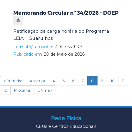
Memorando Circular nº 34/2026 - DOEP
Retificação da carga horária do Programa
LEIA + Guarulhos
Formato/Tamanho:
PDF / 55,9 KB
Publicado em:
20 de Maio de 2026
(current)
« Primeira
Anterior
4
5
6
7
8
9
10
11
12
Próxima
Última »
Rede Física
CEUs e Centros Educacionais