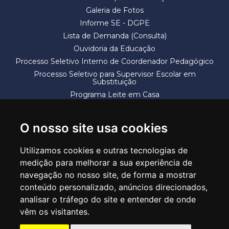
Galeria de Fotos
Informe SE - DGPE
Lista de Demanda (Consulta)
Ouvidoria da Educação
Processo Seletivo Interno de Coordenador Pedagógico
Processo Seletivo para Supervisor Escolar em
Substituição
Programa Leite em Casa
Solicitação de Vaga
Termos e Condições
O nosso site usa cookies
Utilizamos cookies e outras tecnologias de
medição para melhorar a sua experiência de
navegação no nosso site, de forma a mostrar
conteúdo personalizado, anúncios direcionados,
SECRETARIA DE EDUCAÇÃO
analisar o tráfego do site e entender de onde
Rua Claudino Barbosa, 313 - Macedo - Guarulhos/SP CEP 07113-040
vêm os visitantes.
Central de Atendimento: *55 11 2475-7300