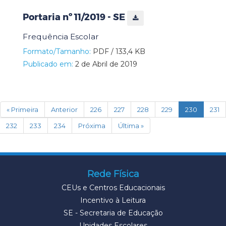
Portaria nº 11/2019 - SE
Frequência Escolar
Formato/Tamanho:
PDF / 133,4 KB
Publicado em:
2 de Abril de 2019
(current)
« Primeira
Anterior
226
227
228
229
230
231
232
233
234
Próxima
Última »
Rede Física
CEUs e Centros Educacionais
Incentivo à Leitura
SE - Secretaria de Educação
Unidades Escolares