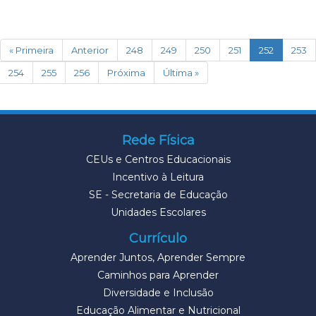
(current)
« Primeira
Anterior
248
249
250
251
252
253
254
255
256
Próxima
Última »
Rede Física
CEUs e Centros Educacionais
Incentivo à Leitura
SE - Secretaria de Educação
Unidades Escolares
Currículo
Aprender Juntos, Aprender Sempre
Caminhos para Aprender
Diversidade e Inclusão
Educação Alimentar e Nutricional