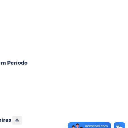
 em Período
eiras