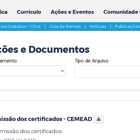
ica
Currículo
Ações e Eventos
Comunidade 
sos Gratuitos - CEUs
|
Guia de Ramais
|
Notícias
|
Publicaçõe
ções e Documentos
tamento
Tipo de Arquivo
issão dos certificados - CEMEAD
emissão dos certificados