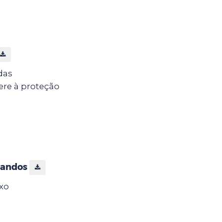
das
fere à proteção
ucandos
xo