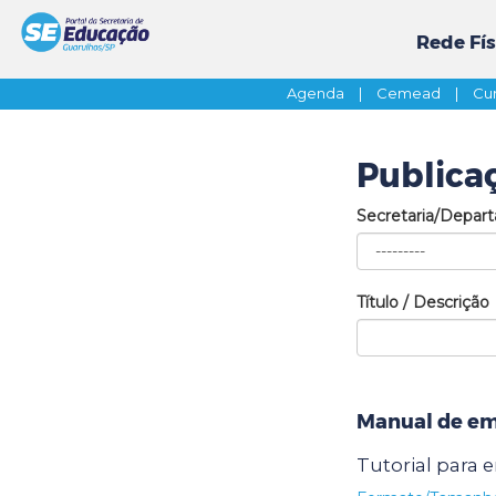
Rede Fís
Agenda
|
Cemead
|
Cur
Publica
Secretaria/Depar
Título / Descrição
Manual de em
Tutorial para 