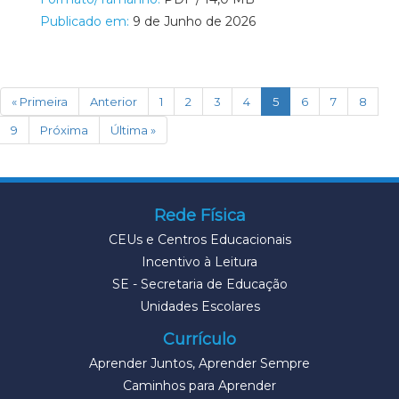
Publicado em:
9 de Junho de 2026
(current)
« Primeira
Anterior
1
2
3
4
5
6
7
8
9
Próxima
Última »
Rede Física
CEUs e Centros Educacionais
Incentivo à Leitura
SE - Secretaria de Educação
Unidades Escolares
Currículo
Aprender Juntos, Aprender Sempre
Caminhos para Aprender