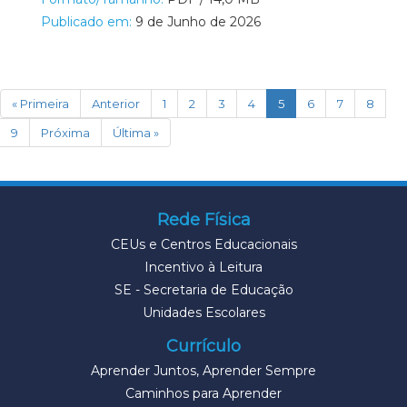
Publicado em:
9 de Junho de 2026
(current)
« Primeira
Anterior
1
2
3
4
5
6
7
8
9
Próxima
Última »
Rede Física
CEUs e Centros Educacionais
Incentivo à Leitura
SE - Secretaria de Educação
Unidades Escolares
Currículo
Aprender Juntos, Aprender Sempre
Caminhos para Aprender