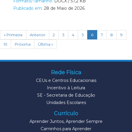
Formato/Tamanho:
DOCX / 57,2 KB
Publicado em:
28 de Maio de 2026
(current)
« Primeira
Anterior
2
3
4
5
6
7
8
9
10
Próxima
Última »
Rede Física
CEUs e Centros Educacionais
Incentivo à Leitura
SE - Secretaria de Educação
Unidades Escolares
Currículo
Aprender Juntos, Aprender Sempre
Caminhos para Aprender