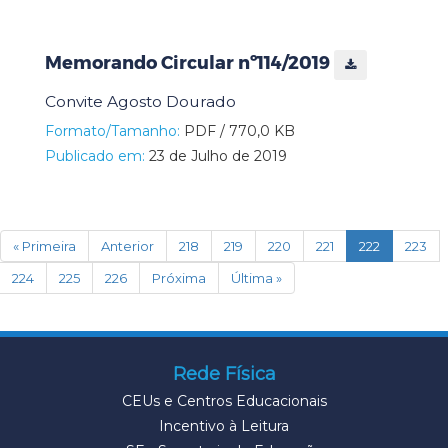
Memorando Circular nº114/2019
Convite Agosto Dourado
Formato/Tamanho:
PDF / 770,0 KB
Publicado em:
23 de Julho de 2019
(current)
« Primeira
Anterior
218
219
220
221
222
223
224
225
226
Próxima
Última »
Rede Física
CEUs e Centros Educacionais
Incentivo à Leitura