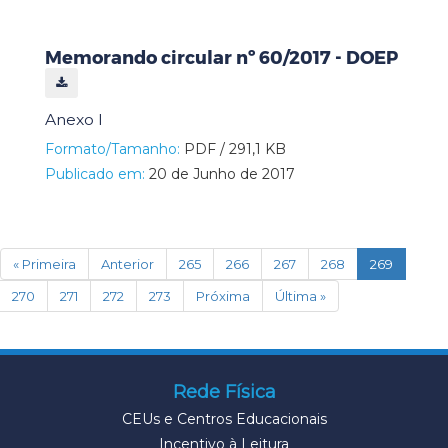
Memorando circular nº 60/2017 - DOEP
Anexo I
Formato/Tamanho:
PDF / 291,1 KB
Publicado em:
20 de Junho de 2017
(current)
« Primeira
Anterior
265
266
267
268
269
270
271
272
273
Próxima
Última »
Rede Física
CEUs e Centros Educacionais
Incentivo à Leitura