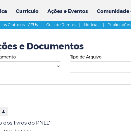
ica
Currículo
Ações e Eventos
Comunidade 
sos Gratuitos - CEUs
|
Guia de Ramais
|
Notícias
|
Publicaçõe
ções e Documentos
tamento
Tipo de Arquivo
vo dos livros do PNLD