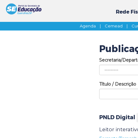
Rede Fís
Agenda
|
Cemead
|
Cur
Publica
Secretaria/Depar
Título / Descrição
PNLD Digital
Leitor interati