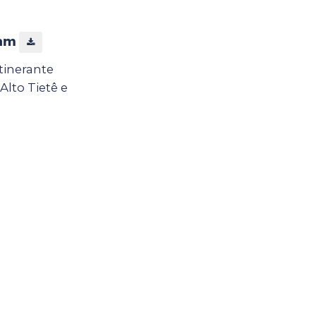
mam
tinerante
lto Tietê e