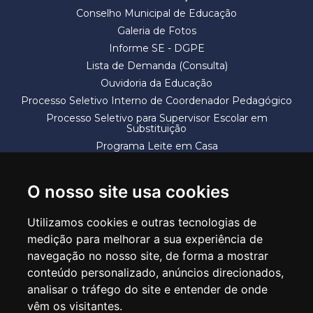
Conselho Municipal de Educação
Galeria de Fotos
Informe SE - DGPE
Lista de Demanda (Consulta)
Ouvidoria da Educação
Processo Seletivo Interno de Coordenador Pedagógico
Processo Seletivo para Supervisor Escolar em
Substituição
Programa Leite em Casa
Solicitação de Vaga
Termos e Condições
O nosso site usa cookies
Utilizamos cookies e outras tecnologias de
medição para melhorar a sua experiência de
navegação no nosso site, de forma a mostrar
conteúdo personalizado, anúncios direcionados,
SECRETARIA DE EDUCAÇÃO
analisar o tráfego do site e entender de onde
Rua Claudino Barbosa, 313 - Macedo - Guarulhos/SP CEP 07113-040
vêm os visitantes.
Central de Atendimento: *55 11 2475-7300