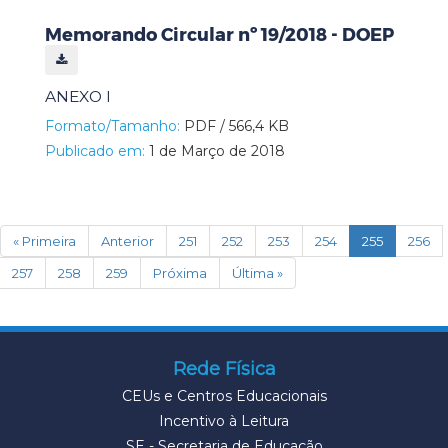
Memorando Circular nº 19/2018 - DOEP
ANEXO I
Formato/Tamanho:
PDF / 566,4 KB
Publicado em:
1 de Março de 2018
(current)
« Primeira
Anterior
251
252
253
254
255
256
257
258
259
Próxima
Última »
Rede Física
CEUs e Centros Educacionais
Incentivo à Leitura
SE - Secretaria de Educação