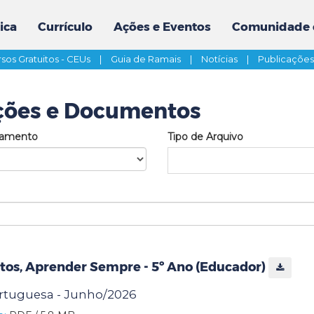
ica
Currículo
Ações e Eventos
Comunidade 
sos Gratuitos - CEUs
|
Guia de Ramais
|
Notícias
|
Publicaçõe
ções e Documentos
tamento
Tipo de Arquivo
tos, Aprender Sempre - 5º Ano (Educador)
ortuguesa - Junho/2026