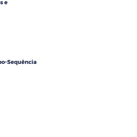
s e
opo-Sequência