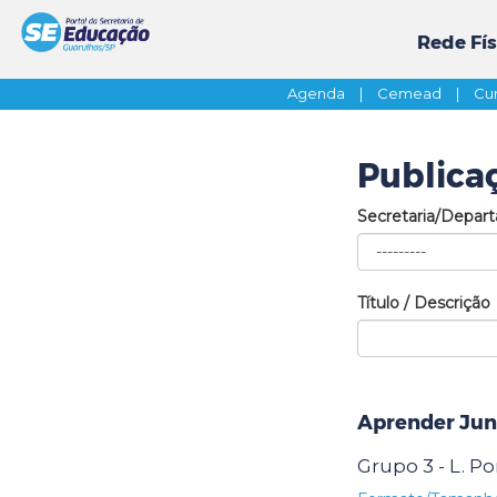
Rede Fís
Agenda
|
Cemead
|
Cur
Publica
Secretaria/Depar
Título / Descrição
Aprender Jun
Grupo 3 - L. P