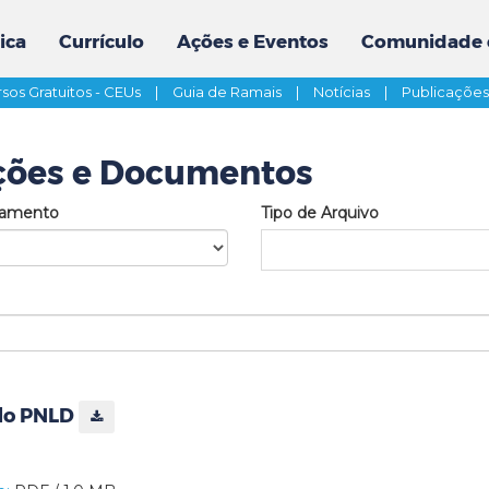
ica
Currículo
Ações e Eventos
Comunidade 
sos Gratuitos - CEUs
|
Guia de Ramais
|
Notícias
|
Publicaçõe
ções e Documentos
tamento
Tipo de Arquivo
do PNLD