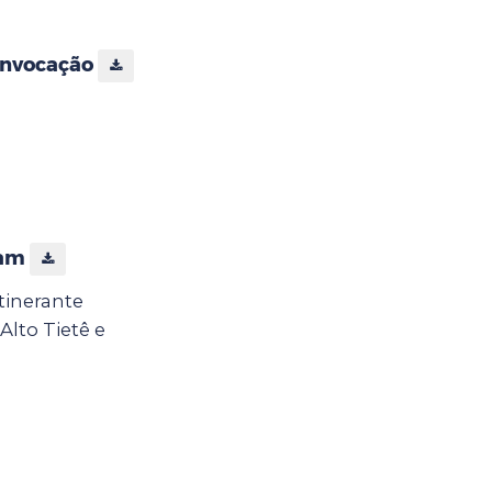
Convocação
mam
tinerante
lto Tietê e