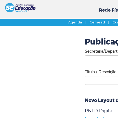
Rede Fís
Agenda
|
Cemead
|
Cur
Publica
Secretaria/Depar
Título / Descrição
Novo Layout 
PNLD Digital